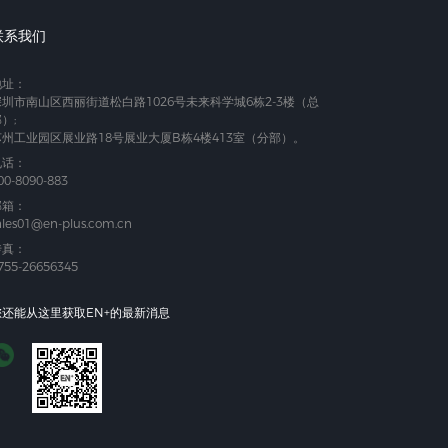
联系我们
地址：
深圳市南山区西丽街道松白路1026号未来科学城6栋2-3楼（总
）;
苏州工业园区展业路18号展业大厦B栋4楼413室（分部）。
电话：
00-8090-883
邮箱：
ales01@en-plus.com.cn
传真：
755-26656345
您还能从这里获取EN+的最新消息