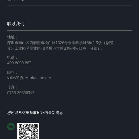
联系我们
地址：
深圳市南山区西丽街道松白路1026号未来科学城6栋2-3楼（总部）;
苏州工业园区展业路18号展业大厦B栋4楼413室（分部）。
电话：
400-8090-883
邮箱：
sales01@en-plus.com.cn
传真：
0755-26656345
您还能从这里获取EN+的最新消息