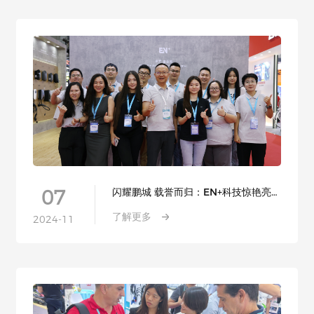
07
闪耀鹏城 载誉而归：EN+科技惊艳亮相
2024深圳充换电展
了解更多
2024-11