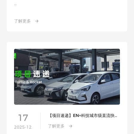
...
了解更多
17
【项目速递】EN+科技城市级直流快充
解决方案落地约旦，助力Grand
了解更多
2025-12
Station升级