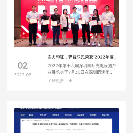
实力印证，驿普乐氏荣获“2022年度中
国十大充电设备品牌”奖
02
2022年第十六届深圳国际充电设施产
业展览会于7月30日在深圳圆满闭
2022-08
幕。，驿普乐氏荣获……
了解更多